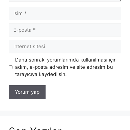
İsim
E-
posta
İnternet
sitesi
Daha sonraki yorumlarımda kullanılması için
adım, e-posta adresim ve site adresim bu
tarayıcıya kaydedilsin.