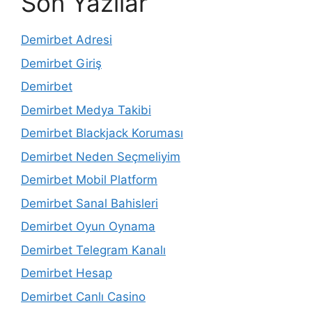
Son Yazılar
Demirbet Adresi
Demirbet Giriş
Demirbet
Demirbet Medya Takibi
Demirbet Blackjack Koruması
Demirbet Neden Seçmeliyim
Demirbet Mobil Platform
Demirbet Sanal Bahisleri
Demirbet Oyun Oynama
Demirbet Telegram Kanalı
Demirbet Hesap
Demirbet Canlı Casino