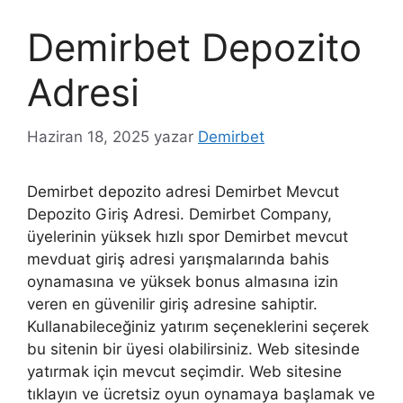
Demirbet Depozito
Adresi
Haziran 18, 2025
yazar
Demirbet
Demirbet depozito adresi Demirbet Mevcut
Depozito Giriş Adresi. Demirbet Company,
üyelerinin yüksek hızlı spor Demirbet mevcut
mevduat giriş adresi yarışmalarında bahis
oynamasına ve yüksek bonus almasına izin
veren en güvenilir giriş adresine sahiptir.
Kullanabileceğiniz yatırım seçeneklerini seçerek
bu sitenin bir üyesi olabilirsiniz. Web sitesinde
yatırmak için mevcut seçimdir. Web sitesine
tıklayın ve ücretsiz oyun oynamaya başlamak ve