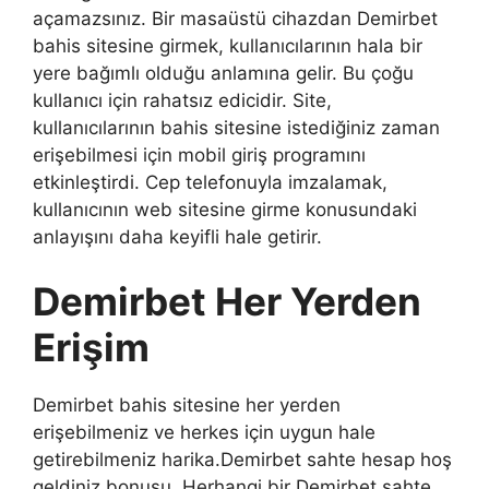
açamazsınız. Bir masaüstü cihazdan Demirbet
bahis sitesine girmek, kullanıcılarının hala bir
yere bağımlı olduğu anlamına gelir. Bu çoğu
kullanıcı için rahatsız edicidir. Site,
kullanıcılarının bahis sitesine istediğiniz zaman
erişebilmesi için mobil giriş programını
etkinleştirdi. Cep telefonuyla imzalamak,
kullanıcının web sitesine girme konusundaki
anlayışını daha keyifli hale getirir.
Demirbet Her Yerden
Erişim
Demirbet bahis sitesine her yerden
erişebilmeniz ve herkes için uygun hale
getirebilmeniz harika.Demirbet sahte hesap hoş
geldiniz bonusu. Herhangi bir Demirbet sahte