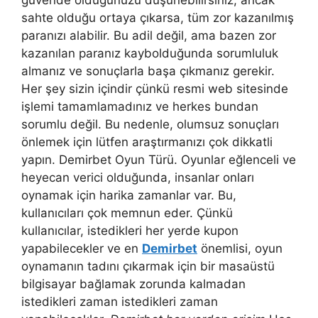
güvende olduğunuzu düşünebilirsiniz, ancak
sahte olduğu ortaya çıkarsa, tüm zor kazanılmış
paranızı alabilir. Bu adil değil, ama bazen zor
kazanılan paranız kaybolduğunda sorumluluk
almanız ve sonuçlarla başa çıkmanız gerekir.
Her şey sizin içindir çünkü resmi web sitesinde
işlemi tamamlamadınız ve herkes bundan
sorumlu değil. Bu nedenle, olumsuz sonuçları
önlemek için lütfen araştırmanızı çok dikkatli
yapın. Demirbet Oyun Türü. Oyunlar eğlenceli ve
heyecan verici olduğunda, insanlar onları
oynamak için harika zamanlar var. Bu,
kullanıcıları çok memnun eder. Çünkü
kullanıcılar, istedikleri her yerde kupon
yapabilecekler ve en
Demirbet
önemlisi, oyun
oynamanın tadını çıkarmak için bir masaüstü
bilgisayar bağlamak zorunda kalmadan
istedikleri zaman istedikleri zaman