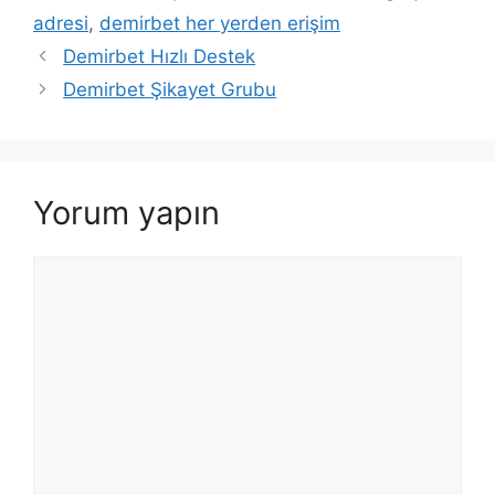
adresi
,
demirbet her yerden erişim
Demirbet Hızlı Destek
Demirbet Şikayet Grubu
Yorum yapın
Yorum