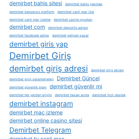
demirbet bahis sitesi
demirbet bahis yapmak
demirbet benzersiz platform
demirbet canli maç izle
demirbet canlı maç i̇zleme
demirbet casino oyunları
demirbet com
demirbet depozito adresi
demirbet facebook adres
demirbet gelişen pazar
demirbet giris yap
Demirbet Giriş
demirbet giriş adresi
demirbet giriş ekranı
Demirbet Güncel
demirbet giriş parametreleri
demirbet güvenlir mi
demirbet güvenlik planı
demirbet her yerden erişim
demirbet hesap açma
demirbet hızlı destek
demirbet instagram
demirbet maç izleme
demirbet online casino sitesi
Demirbet Telegram
demirbet tv canli maç