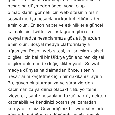
hesabına düşmeden önce, yasal olup
olmadıklarını görmek için web sitesinin resmi
sosyal medya hesaplarını kontrol ettiğinizden
emin olun. En son haber ve etkinliklerle güncel
kalmak için Twitter ve Instagram gibi resmi
sosyal medya hesaplarımıza göz attığınızdan
emin olun. Sosyal medya platformlarıyla
uğraşıyor. Resmi web sitesi, kullanıcıları kişisel
bilgileri için belirli bir URL’ye yönlendiren kişisel
bilgiler bölümünde değişiklikler yaptı. Sosyal
medya dünyasına dalmadan önce, sitenin
hesaplarını keşfetmek için bir dakikanızı ayırın.
Bu, güven oluşturmanıza ve sürprizlerden
kaçınmanıza yardımcı olacaktır. Bu yöntemi
izleyerek, sahte hesapların tuzağına düşmekten
kaçınabilir ve kendinizi potansiyel zarardan
koruyabilirsiniz. Güvendiğiniz bir web sitesinde