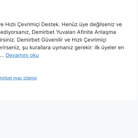
ve Hızlı Çevrimiçi Destek. Henüz üye değilseniz ve
diyorsanız, Demirbet Yuvaları Afinite Anlaşma
rsiniz. Demirbet Güvenilir ve Hızlı Çevrimiçi
irseniz, şu kurallara uymanız gerekir: ilk üyeler en
. …
Devamını oku
mirbet maç izleme