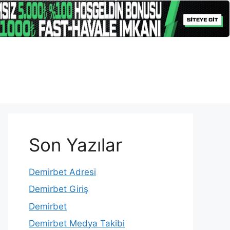
Son Yazılar
Demirbet Adresi
Demirbet Giriş
Demirbet
Demirbet Medya Takibi