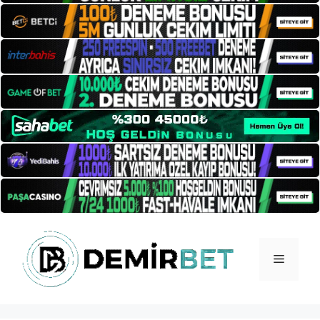
İçeriğe
atla
Menü