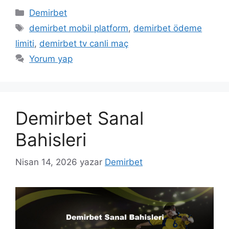
Kategoriler
Demirbet
Etiketler
demirbet mobil platform
,
demirbet ödeme
limiti
,
demirbet tv canli maç
Yorum yap
Demirbet Sanal
Bahisleri
Nisan 14, 2026
yazar
Demirbet