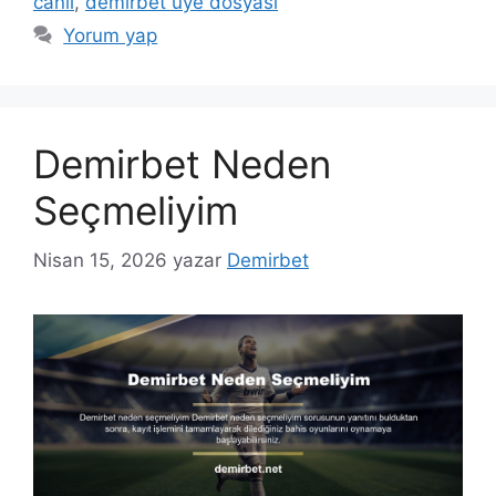
canli
,
demirbet üye dosyası
Yorum yap
Demirbet Neden
Seçmeliyim
Nisan 15, 2026
yazar
Demirbet