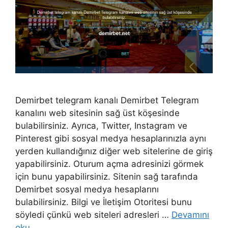
Demirbet telegram kanalı Demirbet Telegram
kanalını web sitesinin sağ üst köşesinde
bulabilirsiniz. Ayrıca, Twitter, Instagram ve
Pinterest gibi sosyal medya hesaplarınızla aynı
yerden kullandığınız diğer web sitelerine de giriş
yapabilirsiniz. Oturum açma adresinizi görmek
için bunu yapabilirsiniz. Sitenin sağ tarafında
Demirbet sosyal medya hesaplarını
bulabilirsiniz. Bilgi ve İletişim Otoritesi bunu
söyledi çünkü web siteleri adresleri …
Devamını
oku