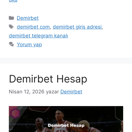
Kategoriler
Demirbet
Etiketler
demirbet com
,
demirbet giriş adresi
,
demirbet telegram kanalı
Yorum yap
Demirbet Hesap
Nisan 12, 2026
yazar
Demirbet