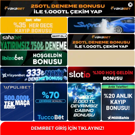
×
DEMIRBET GİRİŞ İÇİN TIKLAYINIZ!