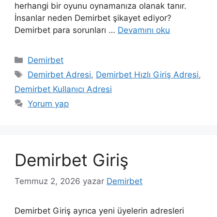
herhangi bir oyunu oynamanıza olanak tanır.
İnsanlar neden Demirbet şikayet ediyor?
Demirbet para sorunları …
Devamını oku
Kategoriler
Demirbet
Etiketler
Demirbet Adresi
,
Demirbet Hızlı Giriş Adresi
,
Demirbet Kullanıcı Adresi
Yorum yap
Demirbet Giriş
Temmuz 2, 2026
yazar
Demirbet
Demirbet Giriş ayrıca yeni üyelerin adresleri