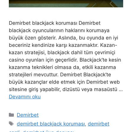
Demirbet blackjack koruması Demirbet
blackjack oyuncularının haklarını korumaya
büyük özen gösterir. Aslında, bu oyunda en iyi
beceriniz kendinize karşı kazanmaktır. Kazan-
kazan stratejisi, blackjack dahil tüm çevrimiçi
casino oyunları için geçerlidir. Blackjack’te kesin
kazanma teknikleri olmasa da, etkili kazanma
stratejileri mevcuttur. Demirbet Blackjack’te
büyük kazançlar elde etmek için Demirbet web
sitesine giriş yapabilir, dizüstü veya masaüstü …
Devamını oku
Kategoriler
Demirbet
Etiketler
demirbet blackjack koruması
,
demirbet