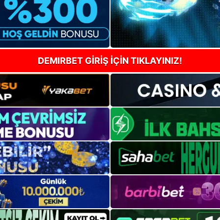
DEMIRBET GİRİŞ İÇİN TIKLAYINIZ!