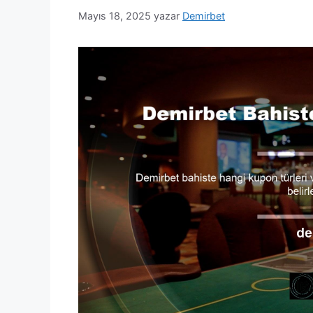
Mayıs 18, 2025
yazar
Demirbet