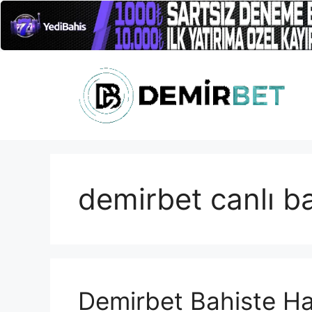
İçeriğe
atla
demirbet canlı ba
Demirbet Bahiste Ha