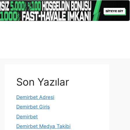
Son Yazılar
Demirbet Adresi
Demirbet Giriş
Demirbet
Demirbet Medya Takibi