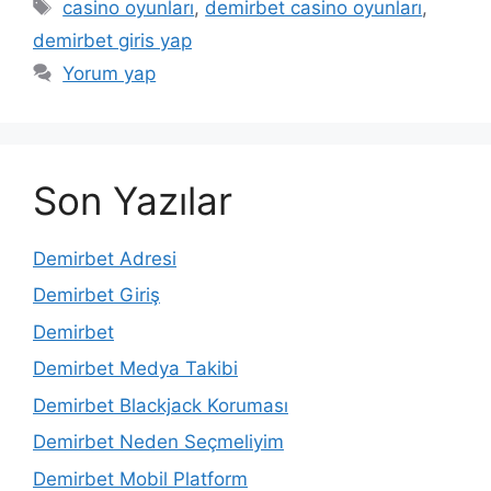
Etiketler
casino oyunları
,
demirbet casino oyunları
,
demirbet giris yap
Yorum yap
Son Yazılar
Demirbet Adresi
Demirbet Giriş
Demirbet
Demirbet Medya Takibi
Demirbet Blackjack Koruması
Demirbet Neden Seçmeliyim
Demirbet Mobil Platform