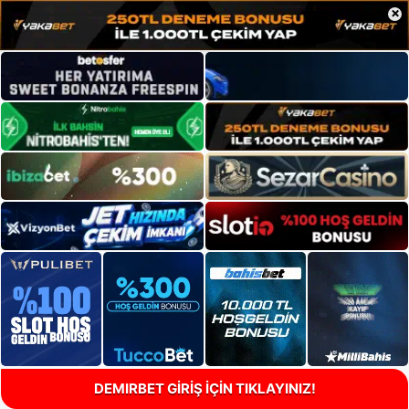
×
DEMIRBET GİRİŞ İÇİN TIKLAYINIZ!