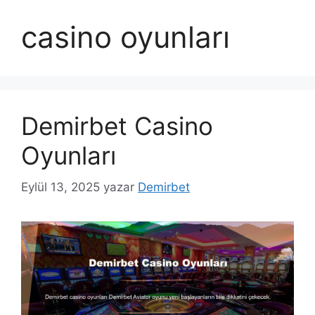
casino oyunları
Demirbet Casino
Oyunları
Eylül 13, 2025
yazar
Demirbet