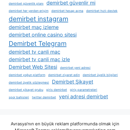
demirbet güvenlir mi
demirbet güvenlik planı
demirbet her yerden erişim
demirbet hesap açma
demirbet hızlı destek
demirbet instagram
demirbet maç izleme
demirbet online casino sitesi
Demirbet Telegram
demirbet tv canli maç
demirbet tv canli maç izle
Demirbet Web Sitesi
demirbet yeni adresi
demirbet yoğun platform
demirbet ziyaret edin
demirbet üyelik bilgileri
Demirbet Şikayet
demirbet üyelik sözleşmesi
demirbet şikayet grubu
giris demirbet
giriş parametreleri
yeni adresi demirbet
spor bahisleri
twitter demirbet
Avrasya'nın en büyük reklam platformunda olmak için