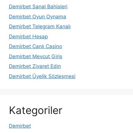
Demirbet Sanal Bahisleri
Demirbet Oyun Oynama
Demirbet Telegram Kanalı
Demirbet Hesap
Demirbet Canlı Casino
Demirbet Mevcut Giriş
Demirbet Ziyaret Edin
Demirbet Üyelik Sözleşmesi
Kategoriler
Demirbet