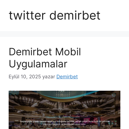
twitter demirbet
Demirbet Mobil
Uygulamalar
Eylül 10, 2025
yazar
Demirbet