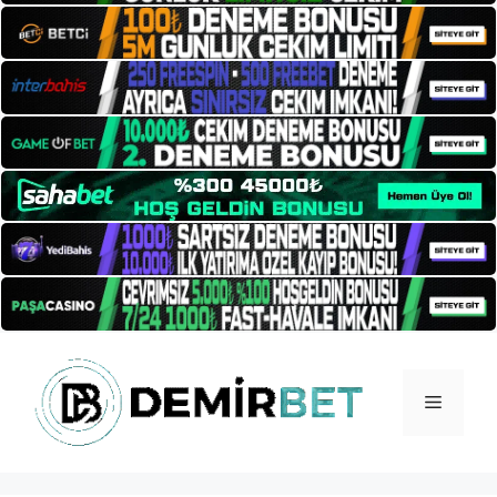
İçeriğe
atla
Menü