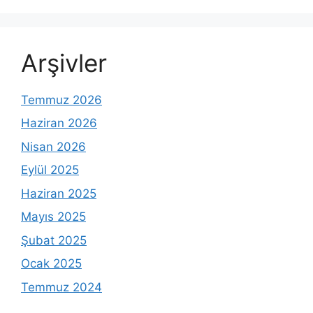
Arşivler
Temmuz 2026
Haziran 2026
Nisan 2026
Eylül 2025
Haziran 2025
Mayıs 2025
Şubat 2025
Ocak 2025
Temmuz 2024