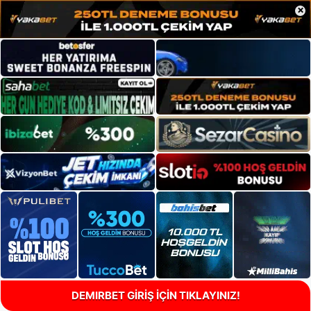
×
DEMIRBET GİRİŞ İÇİN TIKLAYINIZ!