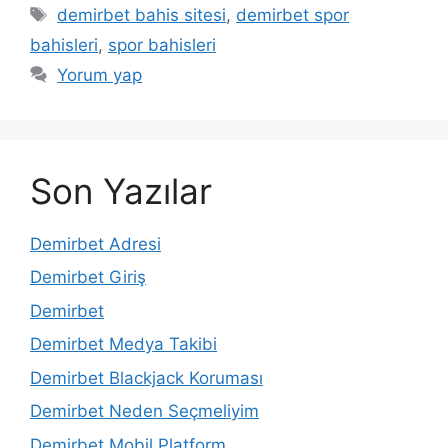
Etiketler
demirbet bahis sitesi
,
demirbet spor
bahisleri
,
spor bahisleri
Yorum yap
Son Yazılar
Demirbet Adresi
Demirbet Giriş
Demirbet
Demirbet Medya Takibi
Demirbet Blackjack Koruması
Demirbet Neden Seçmeliyim
Demirbet Mobil Platform