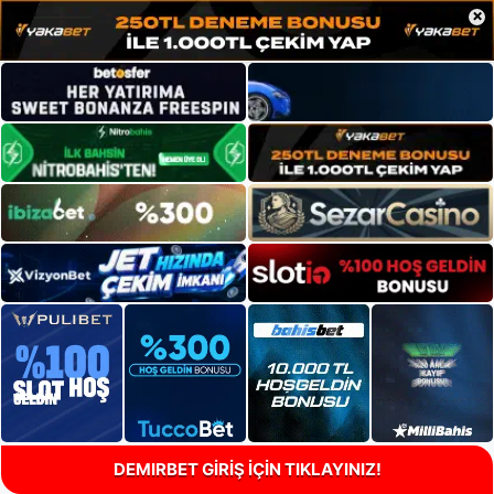
×
DEMIRBET GİRİŞ İÇİN TIKLAYINIZ!