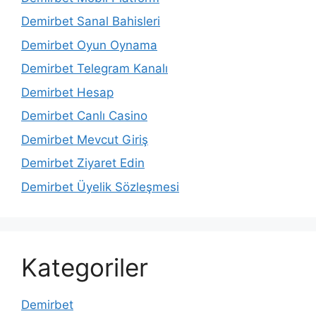
Demirbet Sanal Bahisleri
Demirbet Oyun Oynama
Demirbet Telegram Kanalı
Demirbet Hesap
Demirbet Canlı Casino
Demirbet Mevcut Giriş
Demirbet Ziyaret Edin
Demirbet Üyelik Sözleşmesi
Kategoriler
Demirbet