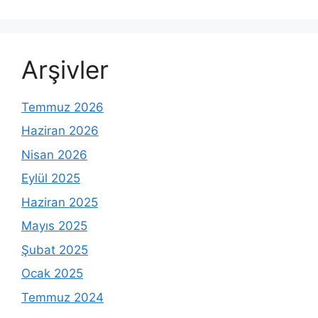
Arşivler
Temmuz 2026
Haziran 2026
Nisan 2026
Eylül 2025
Haziran 2025
Mayıs 2025
Şubat 2025
Ocak 2025
Temmuz 2024