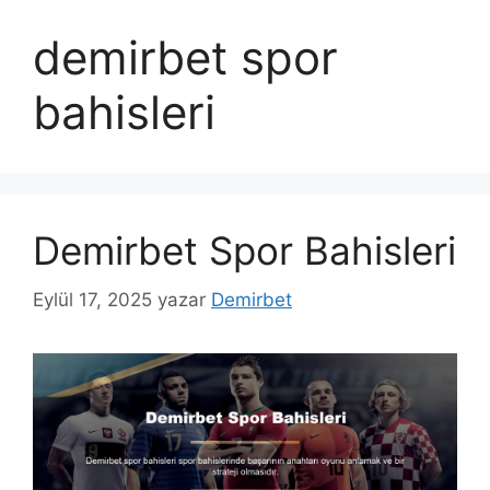
demirbet spor
bahisleri
Demirbet Spor Bahisleri
Eylül 17, 2025
yazar
Demirbet