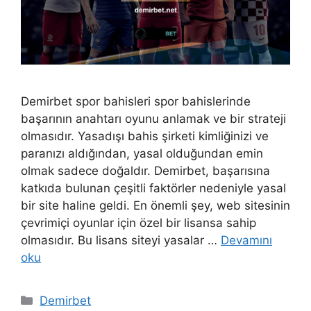
Demirbet spor bahisleri spor bahislerinde
başarının anahtarı oyunu anlamak ve bir strateji
olmasıdır. Yasadışı bahis şirketi kimliğinizi ve
paranızı aldığından, yasal olduğundan emin
olmak sadece doğaldır. Demirbet, başarısına
katkıda bulunan çeşitli faktörler nedeniyle yasal
bir site haline geldi. En önemli şey, web sitesinin
çevrimiçi oyunlar için özel bir lisansa sahip
olmasıdır. Bu lisans siteyi yasalar …
Devamını
oku
Kategoriler
Demirbet