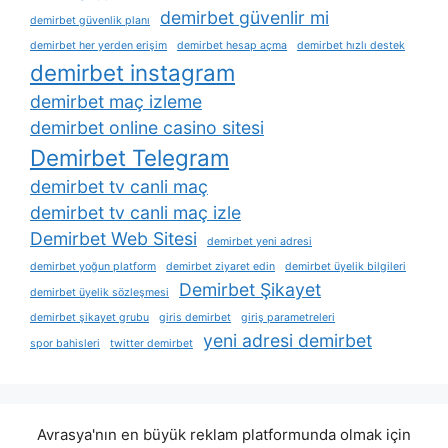
demirbet güvenlir mi
demirbet güvenlik planı
demirbet her yerden erişim
demirbet hesap açma
demirbet hızlı destek
demirbet instagram
demirbet maç izleme
demirbet online casino sitesi
Demirbet Telegram
demirbet tv canli maç
demirbet tv canli maç izle
Demirbet Web Sitesi
demirbet yeni adresi
demirbet yoğun platform
demirbet ziyaret edin
demirbet üyelik bilgileri
Demirbet Şikayet
demirbet üyelik sözleşmesi
demirbet şikayet grubu
giris demirbet
giriş parametreleri
yeni adresi demirbet
spor bahisleri
twitter demirbet
Avrasya'nın en büyük reklam platformunda olmak için