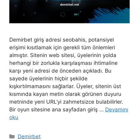
Demirbet giriş adresi seobahis, potansiyel
erişimi kısıtlamak için gerekli tüm önlemleri
almıştır. Sitenin web sitesi, üyelerinin yolda
herhangi bir zorlukla karşılaşması ihtimaline
karşı yeni adresi de önceden açıkladı. Bu
sayede üyelerinin hiçbir şekilde
kışkırtılmamasını sağlarlar. Üyeler, sitenin üst
kısmında kayan metin olarak görünen duyuru
metninde yeni URL’yi zahmetsizce bulabilirler.
Bir oyun sitesine ana sayfadan giriş …
Devamını
oku
Kategoriler
Demirbet