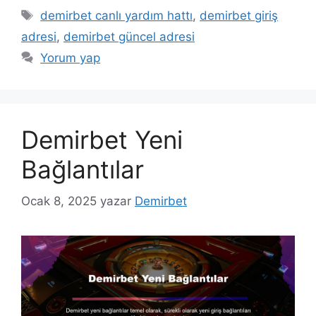
Etiketler
demirbet canlı yardım hattı
,
demirbet giriş
adresi
,
demirbet güncel adresi
Yorum yap
Demirbet Yeni
Bağlantılar
Ocak 8, 2025
yazar
Demirbet