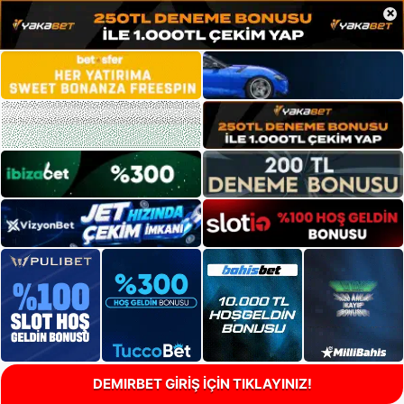
×
DEMIRBET GİRİŞ İÇİN TIKLAYINIZ!