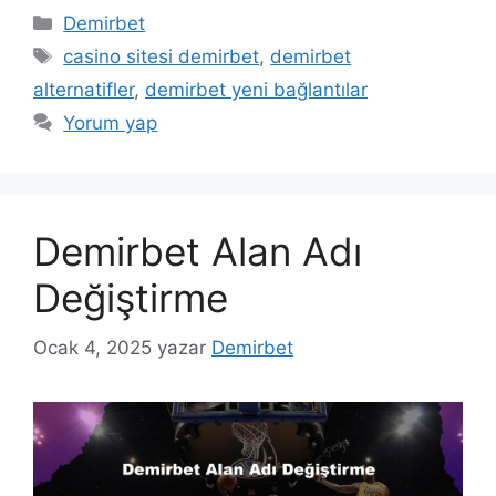
Kategoriler
Demirbet
Etiketler
casino sitesi demirbet
,
demirbet
alternatifler
,
demirbet yeni bağlantılar
Yorum yap
Demirbet Alan Adı
Değiştirme
Ocak 4, 2025
yazar
Demirbet