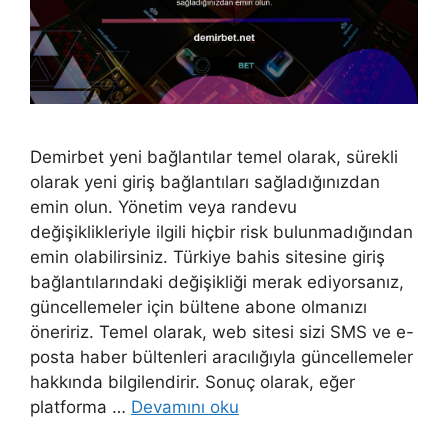
Demirbet yeni bağlantılar temel olarak, sürekli
olarak yeni giriş bağlantıları sağladığınızdan
emin olun. Yönetim veya randevu
değişiklikleriyle ilgili hiçbir risk bulunmadığından
emin olabilirsiniz. Türkiye bahis sitesine giriş
bağlantılarındaki değişikliği merak ediyorsanız,
güncellemeler için bültene abone olmanızı
öneririz. Temel olarak, web sitesi sizi SMS ve e-
posta haber bültenleri aracılığıyla güncellemeler
hakkında bilgilendirir. Sonuç olarak, eğer
platforma …
Devamını oku