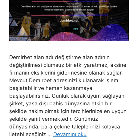
Demirbet alan adı değiştirme alan adının
değiştirilmesi olumsuz bir etki yaratmaz, aksine
firmanın eksiklerini gidermesine olanak sağlar.
Mevcut Demirbet adresinizi kullanarak işlem
başlatabilir ve hemen kazanmaya
başlayabilirsiniz. Günlük olarak uyum sağlayan
şirket, yasa dışı bahis dünyasına etkin bir
şekilde hakim olmak için tercihlerinize en uygun
şekilde yanıt vermektedir. Günümüz
dünyasında, para çekme taleplerinizi kolayca
iletebileceğiniz …
Devamını oku