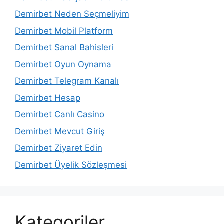
Demirbet Neden Seçmeliyim
Demirbet Mobil Platform
Demirbet Sanal Bahisleri
Demirbet Oyun Oynama
Demirbet Telegram Kanalı
Demirbet Hesap
Demirbet Canlı Casino
Demirbet Mevcut Giriş
Demirbet Ziyaret Edin
Demirbet Üyelik Sözleşmesi
Kategoriler