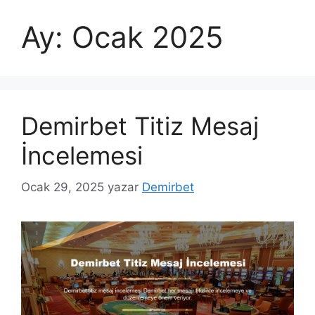
Ay:
Ocak 2025
Demirbet Titiz Mesaj
İncelemesi
Ocak 29, 2025
yazar
Demirbet