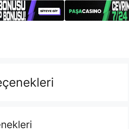
çenekleri
nekleri