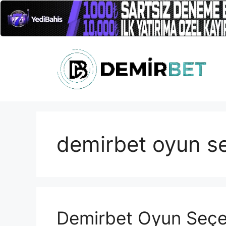
İçeriğe
atla
demirbet oyun se
Demirbet Oyun Seçe