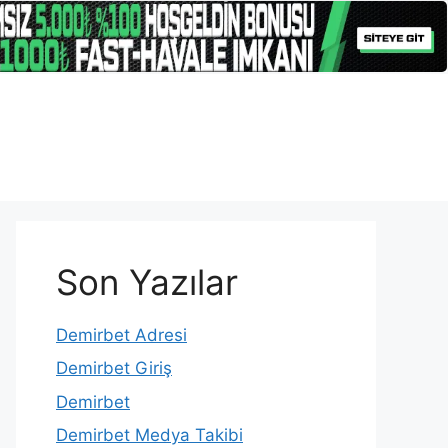
Son Yazılar
Demirbet Adresi
Demirbet Giriş
Demirbet
Demirbet Medya Takibi