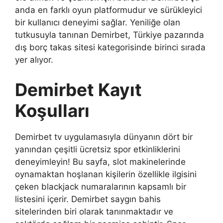
anda en farklı oyun platformudur ve sürükleyici
bir kullanıcı deneyimi sağlar. Yeniliğe olan
tutkusuyla tanınan Demirbet, Türkiye pazarında
dış borç takas sitesi kategorisinde birinci sırada
yer alıyor.
Demirbet Kayıt
Koşulları
Demirbet tv uygulamasıyla dünyanın dört bir
yanından çeşitli ücretsiz spor etkinliklerini
deneyimleyin! Bu sayfa, slot makinelerinde
oynamaktan hoşlanan kişilerin özellikle ilgisini
çeken blackjack numaralarının kapsamlı bir
listesini içerir. Demirbet saygın bahis
sitelerinden biri olarak tanınmaktadır ve