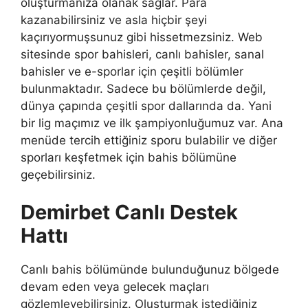
oluşturmanıza olanak sağlar. Para
kazanabilirsiniz ve asla hiçbir şeyi
kaçırıyormuşsunuz gibi hissetmezsiniz. Web
sitesinde spor bahisleri, canlı bahisler, sanal
bahisler ve e-sporlar için çeşitli bölümler
bulunmaktadır. Sadece bu bölümlerde değil,
dünya çapında çeşitli spor dallarında da. Yani
bir lig maçımız ve ilk şampiyonluğumuz var. Ana
menüde tercih ettiğiniz sporu bulabilir ve diğer
sporları keşfetmek için bahis bölümüne
geçebilirsiniz.
Demirbet Canlı Destek
Hattı
Canlı bahis bölümünde bulunduğunuz bölgede
devam eden veya gelecek maçları
gözlemleyebilirsiniz. Oluşturmak istediğiniz