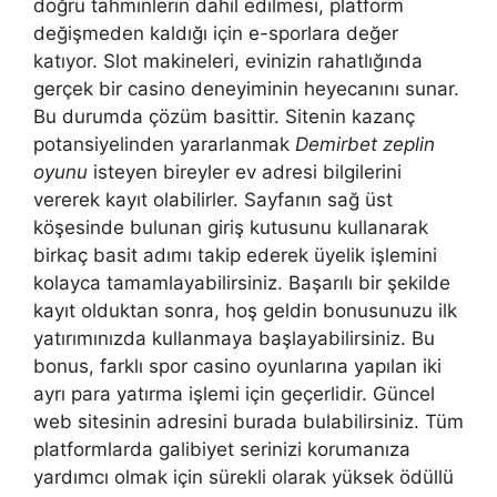
doğru tahminlerin dahil edilmesi, platform
değişmeden kaldığı için e-sporlara değer
katıyor. Slot makineleri, evinizin rahatlığında
gerçek bir casino deneyiminin heyecanını sunar.
Bu durumda çözüm basittir. Sitenin kazanç
potansiyelinden yararlanmak
Demirbet zeplin
oyunu
isteyen bireyler ev adresi bilgilerini
vererek kayıt olabilirler. Sayfanın sağ üst
köşesinde bulunan giriş kutusunu kullanarak
birkaç basit adımı takip ederek üyelik işlemini
kolayca tamamlayabilirsiniz. Başarılı bir şekilde
kayıt olduktan sonra, hoş geldin bonusunuzu ilk
yatırımınızda kullanmaya başlayabilirsiniz. Bu
bonus, farklı spor casino oyunlarına yapılan iki
ayrı para yatırma işlemi için geçerlidir. Güncel
web sitesinin adresini burada bulabilirsiniz. Tüm
platformlarda galibiyet serinizi korumanıza
yardımcı olmak için sürekli olarak yüksek ödüllü