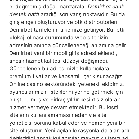
el değmemiş doğal manzaralar
Demirbet canlı
destek hattı
aradığı son varış noktasıdır. Bu da
giriş engeli oluşturuyor ve btk distribütörleri
Demirbet tarifelerini ülkemize getiriyor. Bu, btk
blokajı olması durumunda web sitenizin
adresinin anında güncelleneceği anlamına gelir.
Demirbet yeni bir mobil giriş adresi eklendi,
ancak hizmet kalitesi düzeyi değişmedi.
Güncellenen bu adresimizle kullanıcılara
premium fiyatlar ve kapsamlı içerik sunacağız.
Online casino sektöründeki yetenekli ekibimiz,
oyuncularımızın isteklerini yerine getirmek için
oluşturulmuş ve birkaç yıldır kesintisiz olarak
hizmet vermeye devam etmektedir. Bu kısıtlı
sitelerin kullanılamaması nedeniyle site
yöneticisi sorunu kabul eder ve hemen yeni bir
site oluşturur. Yeni açılan lokasyonlarda alan adı
değiştirildi ancak kullanıcılar mevcut kullanıcı adı