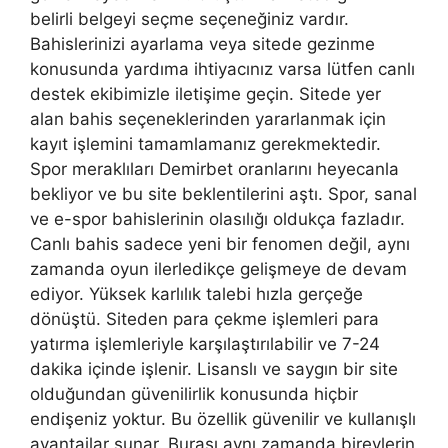
belirli belgeyi seçme seçeneğiniz vardır.
Bahislerinizi ayarlama veya sitede gezinme
konusunda yardıma ihtiyacınız varsa lütfen canlı
destek ekibimizle iletişime geçin. Sitede yer
alan bahis seçeneklerinden yararlanmak için
kayıt işlemini tamamlamanız gerekmektedir.
Spor meraklıları Demirbet oranlarını heyecanla
bekliyor ve bu site beklentilerini aştı. Spor, sanal
ve e-spor bahislerinin olasılığı oldukça fazladır.
Canlı bahis sadece yeni bir fenomen değil, aynı
zamanda oyun ilerledikçe gelişmeye de devam
ediyor. Yüksek karlılık talebi hızla gerçeğe
dönüştü. Siteden para çekme işlemleri para
yatırma işlemleriyle karşılaştırılabilir ve 7-24
dakika içinde işlenir. Lisanslı ve saygın bir site
olduğundan güvenilirlik konusunda hiçbir
endişeniz yoktur. Bu özellik güvenilir ve kullanışlı
avantajlar sunar. Burası aynı zamanda bireylerin