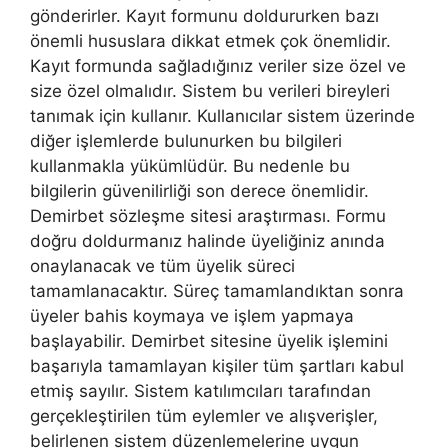
gönderirler. Kayıt formunu doldururken bazı
önemli hususlara dikkat etmek çok önemlidir.
Kayıt formunda sağladığınız veriler size özel ve
size özel olmalıdır. Sistem bu verileri bireyleri
tanımak için kullanır. Kullanıcılar sistem üzerinde
diğer işlemlerde bulunurken bu bilgileri
kullanmakla yükümlüdür. Bu nedenle bu
bilgilerin güvenilirliği son derece önemlidir.
Demirbet sözleşme sitesi araştırması. Formu
doğru doldurmanız halinde üyeliğiniz anında
onaylanacak ve tüm üyelik süreci
tamamlanacaktır. Süreç tamamlandıktan sonra
üyeler bahis koymaya ve işlem yapmaya
başlayabilir. Demirbet sitesine üyelik işlemini
başarıyla tamamlayan kişiler tüm şartları kabul
etmiş sayılır. Sistem katılımcıları tarafından
gerçekleştirilen tüm eylemler ve alışverişler,
belirlenen sistem düzenlemelerine uygun