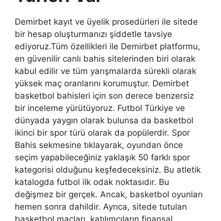
Demirbet kayıt ve üyelik prosedürleri ile sitede
bir hesap oluşturmanızı şiddetle tavsiye
ediyoruz.Tüm özellikleri ile Demirbet platformu,
en güvenilir canlı bahis sitelerinden biri olarak
kabul edilir ve tüm yarışmalarda sürekli olarak
yüksek maç oranlarını korumuştur. Demirbet
basketbol bahisleri için son derece benzersiz
bir inceleme yürütüyoruz. Futbol Türkiye ve
dünyada yaygın olarak bulunsa da basketbol
ikinci bir spor türü olarak da popülerdir. Spor
Bahis sekmesine tıklayarak, oyundan önce
seçim yapabileceğiniz yaklaşık 50 farklı spor
kategorisi olduğunu keşfedeceksiniz. Bu atletik
katalogda futbol ilk odak noktasıdır. Bu
değişmez bir gerçek. Ancak, basketbol oyunları
hemen sonra dahildir. Ayrıca, sitede tutulan
basketbol maçları, katılımcıların finansal