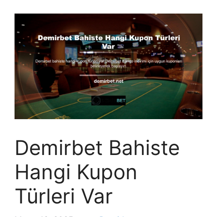
Demirbet Bahiste
Hangi Kupon
Türleri Var