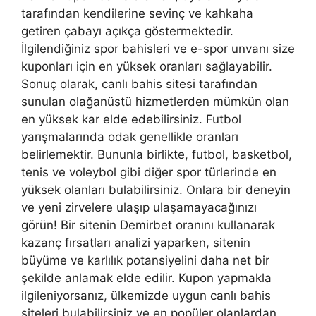
tarafından kendilerine sevinç ve kahkaha
getiren çabayı açıkça göstermektedir.
İlgilendiğiniz spor bahisleri ve e-spor unvanı size
kuponları için en yüksek oranları sağlayabilir.
Sonuç olarak, canlı bahis sitesi tarafından
sunulan olağanüstü hizmetlerden mümkün olan
en yüksek kar elde edebilirsiniz. Futbol
yarışmalarında odak genellikle oranları
belirlemektir. Bununla birlikte, futbol, ​​basketbol,
​​tenis ve voleybol gibi diğer spor türlerinde en
yüksek olanları bulabilirsiniz. Onlara bir deneyin
ve yeni zirvelere ulaşıp ulaşamayacağınızı
görün! Bir sitenin Demirbet oranını kullanarak
kazanç fırsatları analizi yaparken, sitenin
büyüme ve karlılık potansiyelini daha net bir
şekilde anlamak elde edilir. Kupon yapmakla
ilgileniyorsanız, ülkemizde uygun canlı bahis
siteleri bulabilirsiniz ve en popüler olanlardan