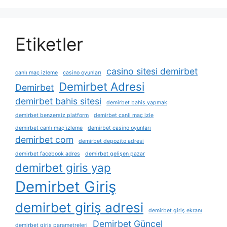
Etiketler
casino sitesi demirbet
canlı maç izleme
casino oyunları
Demirbet Adresi
Demirbet
demirbet bahis sitesi
demirbet bahis yapmak
demirbet benzersiz platform
demirbet canli maç izle
demirbet canlı maç i̇zleme
demirbet casino oyunları
demirbet com
demirbet depozito adresi
demirbet facebook adres
demirbet gelişen pazar
demirbet giris yap
Demirbet Giriş
demirbet giriş adresi
demirbet giriş ekranı
Demirbet Güncel
demirbet giriş parametreleri