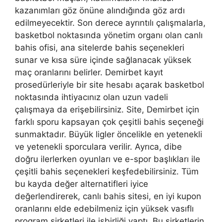
kazanımları göz önüne alındığında göz ardı
edilmeyecektir. Son derece ayrıntılı çalışmalarla,
basketbol noktasında yönetim organı olan canlı
bahis ofisi, ana sitelerde bahis seçenekleri
sunar ve kısa süre içinde sağlanacak yüksek
maç oranlarını belirler. Demirbet kayıt
prosedürleriyle bir site hesabı açarak basketbol
noktasında ihtiyacınız olan uzun vadeli
çalışmaya da erişebilirsiniz. Site, Demirbet için
farklı sporu kapsayan çok çeşitli bahis seçeneği
sunmaktadır. Büyük ligler öncelikle en yetenekli
ve yetenekli sporculara verilir. Ayrıca, dibe
doğru ilerlerken oyunları ve e-spor başlıkları ile
çeşitli bahis seçenekleri keşfedebilirsiniz. Tüm
bu kayda değer alternatifleri iyice
değerlendirerek, canlı bahis sitesi, en iyi kupon
oranlarını elde edebilmeniz için yüksek vasıflı
program şirketleri ile işbirliği yaptı. Bu şirketlerin