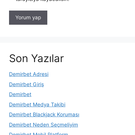
Son Yazılar
Demirbet Adresi
Demirbet Giriş
Demirbet
Demirbet Medya Takibi
Demirbet Blackjack Koruması
Demirbet Neden Seçmeliyim
Demirbet Mobil Platform