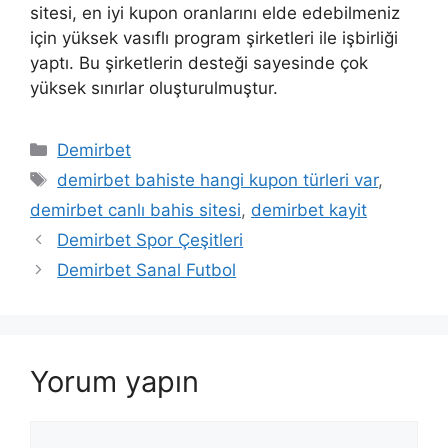
sitesi, en iyi kupon oranlarını elde edebilmeniz
için yüksek vasıflı program şirketleri ile işbirliği
yaptı. Bu şirketlerin desteği sayesinde çok
yüksek sınırlar oluşturulmuştur.
Kategoriler
Demirbet
Etiketler
demirbet bahiste hangi kupon türleri var
,
demirbet canlı bahis sitesi
,
demirbet kayit
Demirbet Spor Çeşitleri
Demirbet Sanal Futbol
Yorum yapın
Yorum