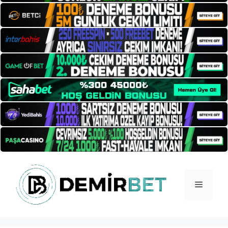
İçeriğe
atla
Menü