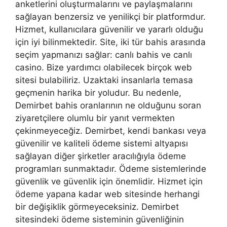
anketlerini oluşturmalarını ve paylaşmalarını
sağlayan benzersiz ve yenilikçi bir platformdur.
Hizmet, kullanıcılara güvenilir ve yararlı olduğu
için iyi bilinmektedir. Site, iki tür bahis arasında
seçim yapmanızı sağlar: canlı bahis ve canlı
casino. Bize yardımcı olabilecek birçok web
sitesi bulabiliriz. Uzaktaki insanlarla temasa
geçmenin harika bir yoludur. Bu nedenle,
Demirbet bahis oranlarının ne olduğunu soran
ziyaretçilere olumlu bir yanıt vermekten
çekinmeyeceğiz. Demirbet, kendi bankası veya
güvenilir ve kaliteli ödeme sistemi altyapısı
sağlayan diğer şirketler aracılığıyla ödeme
programları sunmaktadır. Ödeme sistemlerinde
güvenlik ve güvenlik için önemlidir. Hizmet için
ödeme yapana kadar web sitesinde herhangi
bir değişiklik görmeyeceksiniz. Demirbet
sitesindeki ödeme sisteminin güvenliğinin