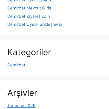
Demirbet Mevcut Giriş
Demirbet Ziyaret Edin
Demirbet Üyelik Sözleşmesi
Kategoriler
Demirbet
Arşivler
Temmuz 2026