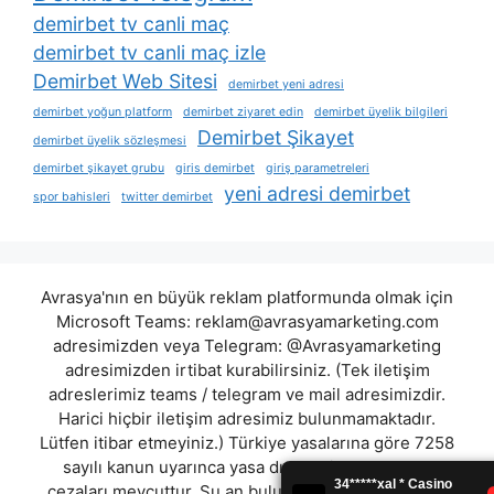
demirbet tv canli maç
demirbet tv canli maç izle
Demirbet Web Sitesi
demirbet yeni adresi
demirbet yoğun platform
demirbet ziyaret edin
demirbet üyelik bilgileri
Demirbet Şikayet
demirbet üyelik sözleşmesi
demirbet şikayet grubu
giris demirbet
giriş parametreleri
yeni adresi demirbet
spor bahisleri
twitter demirbet
Avrasya'nın en büyük reklam platformunda olmak için
Microsoft Teams:
reklam@avrasyamarketing.com
adresimizden veya Telegram: @Avrasyamarketing
adresimizden irtibat kurabilirsiniz. (Tek iletişim
adreslerimiz teams / telegram ve mail adresimizdir.
Harici hiçbir iletişim adresimiz bulunmamaktadır.
Lütfen itibar etmeyiniz.) Türkiye yasalarına göre 7258
sayılı kanun uyarınca yasa dışı bahis oynamanın
cezaları mevcuttur. Şu an bulunduğunuz site hiç bir