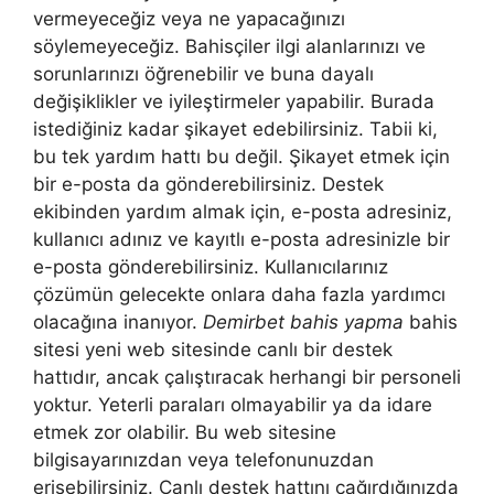
vermeyeceğiz veya ne yapacağınızı
söylemeyeceğiz. Bahisçiler ilgi alanlarınızı ve
sorunlarınızı öğrenebilir ve buna dayalı
değişiklikler ve iyileştirmeler yapabilir. Burada
istediğiniz kadar şikayet edebilirsiniz. Tabii ki,
bu tek yardım hattı bu değil. Şikayet etmek için
bir e-posta da gönderebilirsiniz. Destek
ekibinden yardım almak için, e-posta adresiniz,
kullanıcı adınız ve kayıtlı e-posta adresinizle bir
e-posta gönderebilirsiniz. Kullanıcılarınız
çözümün gelecekte onlara daha fazla yardımcı
olacağına inanıyor.
Demirbet bahis yapma
bahis
sitesi yeni web sitesinde canlı bir destek
hattıdır, ancak çalıştıracak herhangi bir personeli
yoktur. Yeterli paraları olmayabilir ya da idare
etmek zor olabilir. Bu web sitesine
bilgisayarınızdan veya telefonunuzdan
erişebilirsiniz. Canlı destek hattını çağırdığınızda