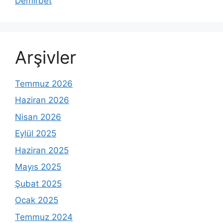
Demirbet
Arşivler
Temmuz 2026
Haziran 2026
Nisan 2026
Eylül 2025
Haziran 2025
Mayıs 2025
Şubat 2025
Ocak 2025
Temmuz 2024