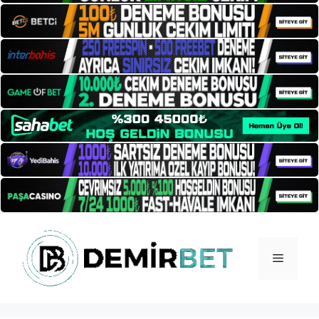
İçeriğe
atla
Menü