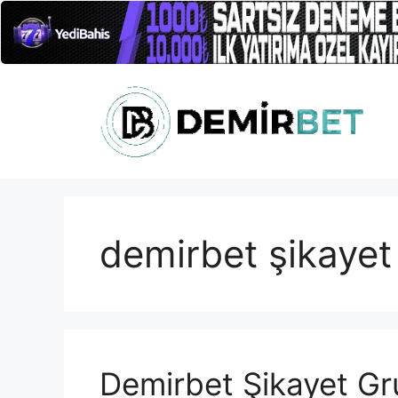
İçeriğe
atla
demirbet şikayet
Demirbet Şikayet G