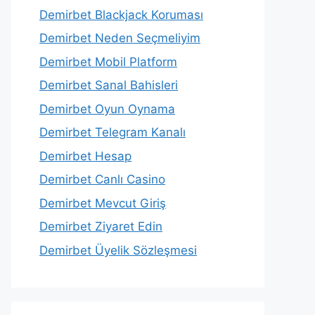
Demirbet Blackjack Koruması
Demirbet Neden Seçmeliyim
Demirbet Mobil Platform
Demirbet Sanal Bahisleri
Demirbet Oyun Oynama
Demirbet Telegram Kanalı
Demirbet Hesap
Demirbet Canlı Casino
Demirbet Mevcut Giriş
Demirbet Ziyaret Edin
Demirbet Üyelik Sözleşmesi