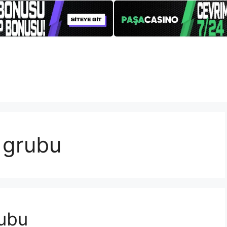
 grubu
rubu