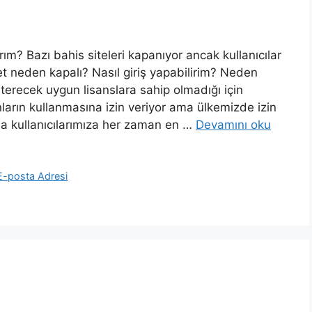
m? Bazı bahis siteleri kapanıyor ancak kullanıcılar
t neden kapalı? Nasıl giriş yapabilirim? Neden
sterecek uygun lisanslara sahip olmadığı için
nların kullanmasına izin veriyor ama ülkemizde izin
rla kullanıcılarımıza her zaman en …
Devamını oku
E-posta Adresi