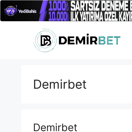
İçeriğe
atla
Demirbet
Demirbet