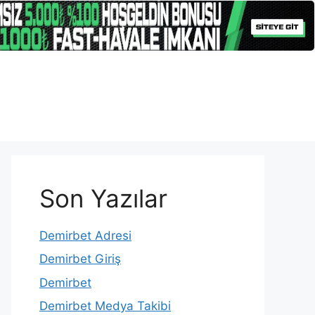
Son Yazılar
Demirbet Adresi
Demirbet Giriş
Demirbet
Demirbet Medya Takibi