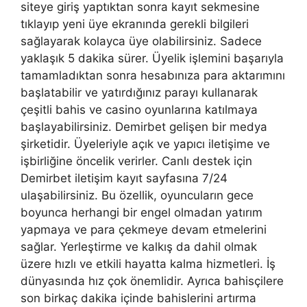
siteye giriş yaptıktan sonra kayıt sekmesine
tıklayıp yeni üye ekranında gerekli bilgileri
sağlayarak kolayca üye olabilirsiniz. Sadece
yaklaşık 5 dakika sürer. Üyelik işlemini başarıyla
tamamladıktan sonra hesabınıza para aktarımını
başlatabilir ve yatırdığınız parayı kullanarak
çeşitli bahis ve casino oyunlarına katılmaya
başlayabilirsiniz. Demirbet gelişen bir medya
şirketidir. Üyeleriyle açık ve yapıcı iletişime ve
işbirliğine öncelik verirler. Canlı destek için
Demirbet iletişim kayıt sayfasına 7/24
ulaşabilirsiniz. Bu özellik, oyuncuların gece
boyunca herhangi bir engel olmadan yatırım
yapmaya ve para çekmeye devam etmelerini
sağlar. Yerleştirme ve kalkış da dahil olmak
üzere hızlı ve etkili hayatta kalma hizmetleri. İş
dünyasında hız çok önemlidir. Ayrıca bahisçilere
son birkaç dakika içinde bahislerini artırma