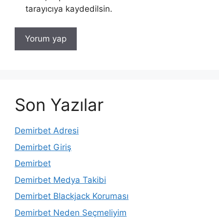
tarayıcıya kaydedilsin.
Son Yazılar
Demirbet Adresi
Demirbet Giriş
Demirbet
Demirbet Medya Takibi
Demirbet Blackjack Koruması
Demirbet Neden Seçmeliyim