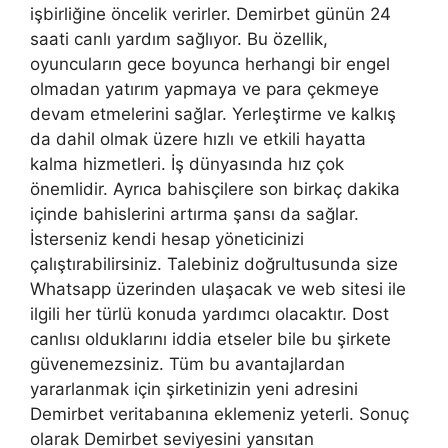
işbirliğine öncelik verirler. Demirbet günün 24
saati canlı yardım sağlıyor. Bu özellik,
oyuncuların gece boyunca herhangi bir engel
olmadan yatırım yapmaya ve para çekmeye
devam etmelerini sağlar. Yerleştirme ve kalkış
da dahil olmak üzere hızlı ve etkili hayatta
kalma hizmetleri. İş dünyasında hız çok
önemlidir. Ayrıca bahisçilere son birkaç dakika
içinde bahislerini artırma şansı da sağlar.
İsterseniz kendi hesap yöneticinizi
çalıştırabilirsiniz. Talebiniz doğrultusunda size
Whatsapp üzerinden ulaşacak ve web sitesi ile
ilgili her türlü konuda yardımcı olacaktır. Dost
canlısı olduklarını iddia etseler bile bu şirkete
güvenemezsiniz. Tüm bu avantajlardan
yararlanmak için şirketinizin yeni adresini
Demirbet veritabanına eklemeniz yeterli. Sonuç
olarak Demirbet seviyesini yansıtan