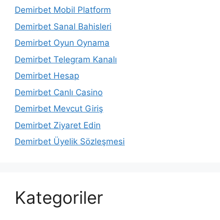
Demirbet Mobil Platform
Demirbet Sanal Bahisleri
Demirbet Oyun Oynama
Demirbet Telegram Kanalı
Demirbet Hesap
Demirbet Canlı Casino
Demirbet Mevcut Giriş
Demirbet Ziyaret Edin
Demirbet Üyelik Sözleşmesi
Kategoriler