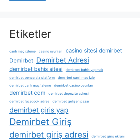
Etiketler
casino sitesi demirbet
canlı maç izleme
casino oyunları
Demirbet Adresi
Demirbet
demirbet bahis sitesi
demirbet bahis yapmak
demirbet benzersiz platform
demirbet canli maç izle
demirbet canlı maç i̇zleme
demirbet casino oyunları
demirbet com
demirbet depozito adresi
demirbet facebook adres
demirbet gelişen pazar
demirbet giris yap
Demirbet Giriş
demirbet giriş adresi
demirbet giriş ekranı