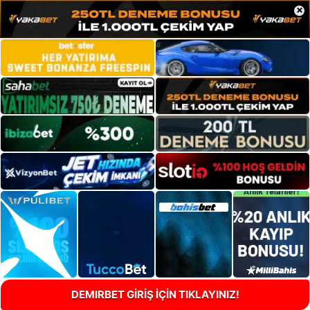
×
DEMIRBET GİRİŞ İÇİN TIKLAYINIZ!