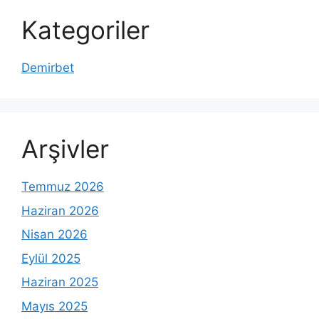
Kategoriler
Demirbet
Arşivler
Temmuz 2026
Haziran 2026
Nisan 2026
Eylül 2025
Haziran 2025
Mayıs 2025