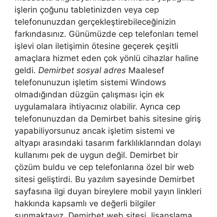
işlerin çoğunu tabletinizden veya cep
telefonunuzdan gerçekleştirebileceğinizin
farkındasınız. Günümüzde cep telefonları temel
işlevi olan iletişimin ötesine geçerek çeşitli
amaçlara hizmet eden çok yönlü cihazlar haline
geldi.
Demirbet sosyal adres
Maalesef
telefonunuzun işletim sistemi Windows
olmadığından düzgün çalışması için ek
uygulamalara ihtiyacınız olabilir. Ayrıca cep
telefonunuzdan da Demirbet bahis sitesine giriş
yapabiliyorsunuz ancak işletim sistemi ve
altyapı arasındaki tasarım farklılıklarından dolayı
kullanımı pek de uygun değil. Demirbet bir
çözüm buldu ve cep telefonlarına özel bir web
sitesi geliştirdi. Bu yazılım sayesinde Demirbet
sayfasına ilgi duyan bireylere mobil yayın linkleri
hakkında kapsamlı ve değerli bilgiler
sunmaktayız. Demirbet web sitesi, lisanslama