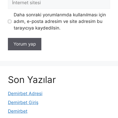
sitesi
Daha sonraki yorumlarımda kullanılması için
adım, e-posta adresim ve site adresim bu
tarayıcıya kaydedilsin.
Son Yazılar
Demirbet Adresi
Demirbet Giriş
Demirbet