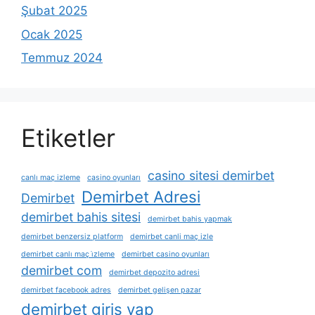
Şubat 2025
Ocak 2025
Temmuz 2024
Etiketler
casino sitesi demirbet
canlı maç izleme
casino oyunları
Demirbet Adresi
Demirbet
demirbet bahis sitesi
demirbet bahis yapmak
demirbet benzersiz platform
demirbet canli maç izle
demirbet canlı maç i̇zleme
demirbet casino oyunları
demirbet com
demirbet depozito adresi
demirbet facebook adres
demirbet gelişen pazar
demirbet giris yap