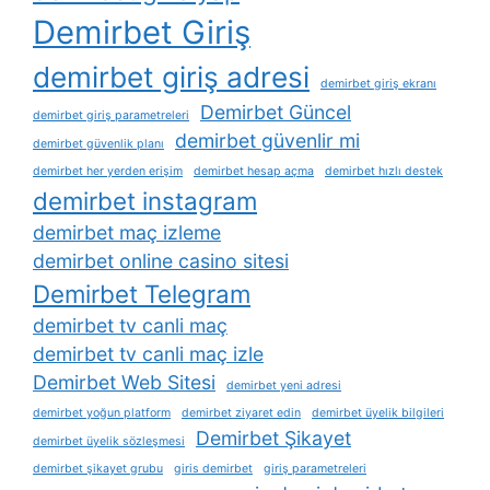
Demirbet Giriş
demirbet giriş adresi
demirbet giriş ekranı
Demirbet Güncel
demirbet giriş parametreleri
demirbet güvenlir mi
demirbet güvenlik planı
demirbet her yerden erişim
demirbet hesap açma
demirbet hızlı destek
demirbet instagram
demirbet maç izleme
demirbet online casino sitesi
Demirbet Telegram
demirbet tv canli maç
demirbet tv canli maç izle
Demirbet Web Sitesi
demirbet yeni adresi
demirbet yoğun platform
demirbet ziyaret edin
demirbet üyelik bilgileri
Demirbet Şikayet
demirbet üyelik sözleşmesi
demirbet şikayet grubu
giris demirbet
giriş parametreleri