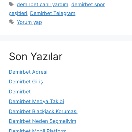
Etiketler
demirbet canlı yardım
,
demirbet spor
çeşitleri
,
Demirbet Telegram
Yorum yap
Son Yazılar
Demirbet Adresi
Demirbet Giriş
Demirbet
Demirbet Medya Takibi
Demirbet Blackjack Koruması
Demirbet Neden Seçmeliyim
Demirbet Mobil Platform