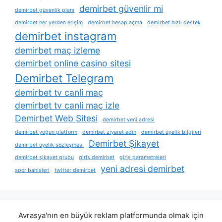
demirbet güvenlir mi
demirbet güvenlik planı
demirbet her yerden erişim
demirbet hesap açma
demirbet hızlı destek
demirbet instagram
demirbet maç izleme
demirbet online casino sitesi
Demirbet Telegram
demirbet tv canli maç
demirbet tv canli maç izle
Demirbet Web Sitesi
demirbet yeni adresi
demirbet yoğun platform
demirbet ziyaret edin
demirbet üyelik bilgileri
Demirbet Şikayet
demirbet üyelik sözleşmesi
demirbet şikayet grubu
giris demirbet
giriş parametreleri
yeni adresi demirbet
spor bahisleri
twitter demirbet
Avrasya'nın en büyük reklam platformunda olmak için