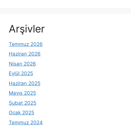
Arşivler
Temmuz 2026
Haziran 2026
Nisan 2026
Eylül 2025
Haziran 2025
Mayıs 2025
Şubat 2025
Ocak 2025
Temmuz 2024