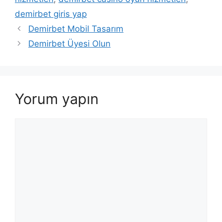
demirbet giris yap
Demirbet Mobil Tasarım
Demirbet Üyesi Olun
Yorum yapın
Yorum