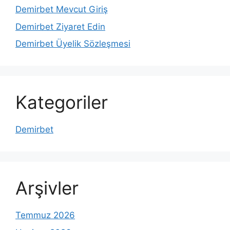
Demirbet Mevcut Giriş
Demirbet Ziyaret Edin
Demirbet Üyelik Sözleşmesi
Kategoriler
Demirbet
Arşivler
Temmuz 2026