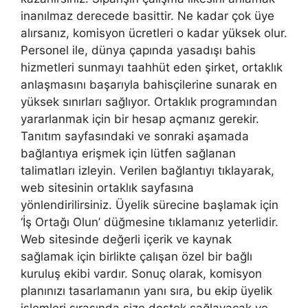
inanılmaz derecede basittir. Ne kadar çok üye
alırsanız, komisyon ücretleri o kadar yüksek olur.
Personel ile, dünya çapında yasadışı bahis
hizmetleri sunmayı taahhüt eden şirket, ortaklık
anlaşmasını başarıyla bahisçilerine sunarak en
yüksek sınırları sağlıyor. Ortaklık programından
yararlanmak için bir hesap açmanız gerekir.
Tanıtım sayfasındaki ve sonraki aşamada
bağlantıya erişmek için lütfen sağlanan
talimatları izleyin. Verilen bağlantıyı tıklayarak,
web sitesinin ortaklık sayfasına
yönlendirilirsiniz. Üyelik sürecine başlamak için
‘İş Ortağı Olun’ düğmesine tıklamanız yeterlidir.
Web sitesinde değerli içerik ve kaynak
sağlamak için birlikte çalışan özel bir bağlı
kuruluş ekibi vardır. Sonuç olarak, komisyon
planınızı tasarlamanın yanı sıra, bu ekip üyelik