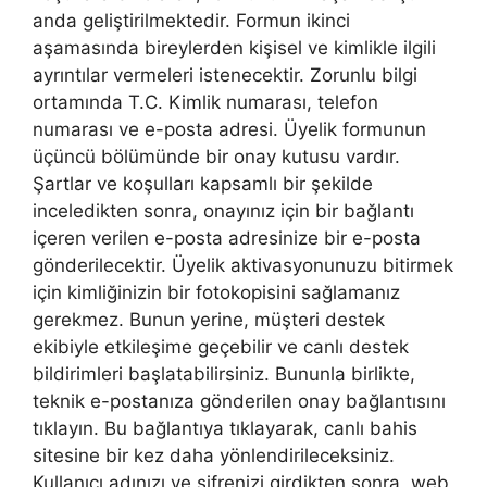
anda geliştirilmektedir. Formun ikinci
aşamasında bireylerden kişisel ve kimlikle ilgili
ayrıntılar vermeleri istenecektir. Zorunlu bilgi
ortamında T.C. Kimlik numarası, telefon
numarası ve e-posta adresi. Üyelik formunun
üçüncü bölümünde bir onay kutusu vardır.
Şartlar ve koşulları kapsamlı bir şekilde
inceledikten sonra, onayınız için bir bağlantı
içeren verilen e-posta adresinize bir e-posta
gönderilecektir. Üyelik aktivasyonunuzu bitirmek
için kimliğinizin bir fotokopisini sağlamanız
gerekmez. Bunun yerine, müşteri destek
ekibiyle etkileşime geçebilir ve canlı destek
bildirimleri başlatabilirsiniz. Bununla birlikte,
teknik e-postanıza gönderilen onay bağlantısını
tıklayın. Bu bağlantıya tıklayarak, canlı bahis
sitesine bir kez daha yönlendirileceksiniz.
Kullanıcı adınızı ve şifrenizi girdikten sonra, web