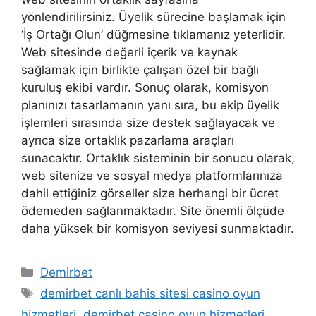
yönlendirilirsiniz. Üyelik sürecine başlamak için
‘İş Ortağı Olun’ düğmesine tıklamanız yeterlidir.
Web sitesinde değerli içerik ve kaynak
sağlamak için birlikte çalışan özel bir bağlı
kuruluş ekibi vardır. Sonuç olarak, komisyon
planınızı tasarlamanın yanı sıra, bu ekip üyelik
işlemleri sırasında size destek sağlayacak ve
ayrıca size ortaklık pazarlama araçları
sunacaktır. Ortaklık sisteminin bir sonucu olarak,
web sitenize ve sosyal medya platformlarınıza
dahil ettiğiniz görseller size herhangi bir ücret
ödemeden sağlanmaktadır. Site önemli ölçüde
daha yüksek bir komisyon seviyesi sunmaktadır.
Kategoriler
Demirbet
Etiketler
demirbet canlı bahis sitesi casino oyun
hizmetleri
,
demirbet casino oyun hizmetleri
,