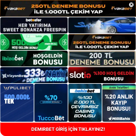
×
DEMIRBET GİRİŞ İÇİN TIKLAYINIZ!