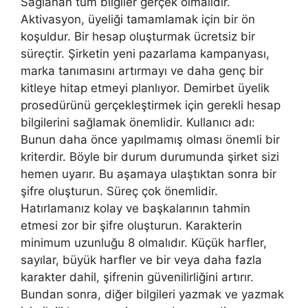
Sağlanan tüm bilgiler gerçek olmalıdır.
Aktivasyon, üyeliği tamamlamak için bir ön
koşuldur. Bir hesap oluşturmak ücretsiz bir
süreçtir. Şirketin yeni pazarlama kampanyası,
marka tanımasını artırmayı ve daha genç bir
kitleye hitap etmeyi planlıyor. Demirbet üyelik
prosedürünü gerçekleştirmek için gerekli hesap
bilgilerini sağlamak önemlidir. Kullanıcı adı:
Bunun daha önce yapılmamış olması önemli bir
kriterdir. Böyle bir durum durumunda şirket sizi
hemen uyarır. Bu aşamaya ulaştıktan sonra bir
şifre oluşturun. Süreç çok önemlidir.
Hatırlamanız kolay ve başkalarının tahmin
etmesi zor bir şifre oluşturun. Karakterin
minimum uzunluğu 8 olmalıdır. Küçük harfler,
sayılar, büyük harfler ve bir veya daha fazla
karakter dahil, şifrenin güvenilirliğini artırır.
Bundan sonra, diğer bilgileri yazmak ve yazmak