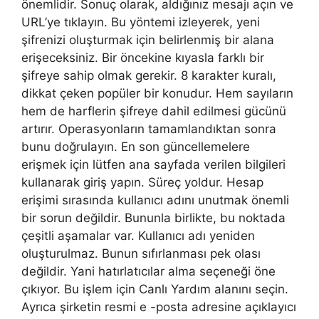
önemlidir. Sonuç olarak, aldığınız mesajı açın ve
URL’ye tıklayın. Bu yöntemi izleyerek, yeni
şifrenizi oluşturmak için belirlenmiş bir alana
erişeceksiniz. Bir öncekine kıyasla farklı bir
şifreye sahip olmak gerekir. 8 karakter kuralı,
dikkat çeken popüler bir konudur. Hem sayıların
hem de harflerin şifreye dahil edilmesi gücünü
artırır. Operasyonların tamamlandıktan sonra
bunu doğrulayın. En son güncellemelere
erişmek için lütfen ana sayfada verilen bilgileri
kullanarak giriş yapın. Süreç yoldur. Hesap
erişimi sırasında kullanıcı adını unutmak önemli
bir sorun değildir. Bununla birlikte, bu noktada
çeşitli aşamalar var. Kullanıcı adı yeniden
oluşturulmaz. Bunun sıfırlanması pek olası
değildir. Yani hatırlatıcılar alma seçeneği öne
çıkıyor. Bu işlem için Canlı Yardım alanını seçin.
Ayrıca şirketin resmi e -posta adresine açıklayıcı