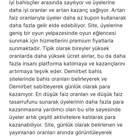
iyi bahisçiler arasında sayılıyor ve üyelerine
daha iyi oranlar ve artan kazanç sağlıyor. Artan
faiz oranlarıyla üyeler daha az kupon kullanarak
daha fazla gelir elde edebiliyor. Site, üyelerine
geniş bir oyun yelpazesinde oyun eğlencesi
sunmak için hizmetlerini premium fiyatlarla
sunmaktadır. Tipik olarak bireyler yüksek
oranlarda daha yüksek ücret alırlar, bu da daha
fazla insanı platforma katılmaya ve kazançlarını
artırmaya teşvik eder. Demirbet bahis
sitelerinde bahis oranları belirleyerek ve
Demirbet sabitleyerek günlük olarak para
kazanıyor. En düşük faiz oranları ve düşük faiz
tasarrufunu sunarak üyelerinin daha fazla para
kazanmasına yardımcı olan bu site sayesinde
üyeler artık çeşitli aktivitelere katılarak para
kazanabiliyor. Site, günlük olarak belirlenen ve
yayınlanan oranları anında görüntüleyerek