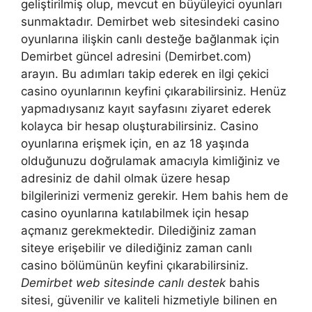
geliştirilmiş olup, mevcut en büyüleyici oyunları
sunmaktadır. Demirbet web sitesindeki casino
oyunlarına ilişkin canlı desteğe bağlanmak için
Demirbet güncel adresini (Demirbet.com)
arayın. Bu adımları takip ederek en ilgi çekici
casino oyunlarının keyfini çıkarabilirsiniz. Henüz
yapmadıysanız kayıt sayfasını ziyaret ederek
kolayca bir hesap oluşturabilirsiniz. Casino
oyunlarına erişmek için, en az 18 yaşında
olduğunuzu doğrulamak amacıyla kimliğiniz ve
adresiniz de dahil olmak üzere hesap
bilgilerinizi vermeniz gerekir. Hem bahis hem de
casino oyunlarına katılabilmek için hesap
açmanız gerekmektedir. Dilediğiniz zaman
siteye erişebilir ve dilediğiniz zaman canlı
casino bölümünün keyfini çıkarabilirsiniz.
Demirbet web sitesinde canlı destek
bahis
sitesi, güvenilir ve kaliteli hizmetiyle bilinen en