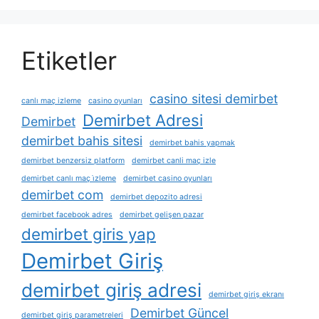
Etiketler
casino sitesi demirbet
canlı maç izleme
casino oyunları
Demirbet Adresi
Demirbet
demirbet bahis sitesi
demirbet bahis yapmak
demirbet benzersiz platform
demirbet canli maç izle
demirbet canlı maç i̇zleme
demirbet casino oyunları
demirbet com
demirbet depozito adresi
demirbet facebook adres
demirbet gelişen pazar
demirbet giris yap
Demirbet Giriş
demirbet giriş adresi
demirbet giriş ekranı
Demirbet Güncel
demirbet giriş parametreleri