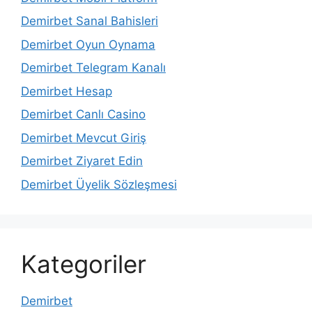
Demirbet Sanal Bahisleri
Demirbet Oyun Oynama
Demirbet Telegram Kanalı
Demirbet Hesap
Demirbet Canlı Casino
Demirbet Mevcut Giriş
Demirbet Ziyaret Edin
Demirbet Üyelik Sözleşmesi
Kategoriler
Demirbet