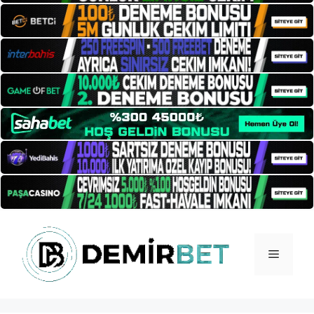
İçeriğe
atla
Menü