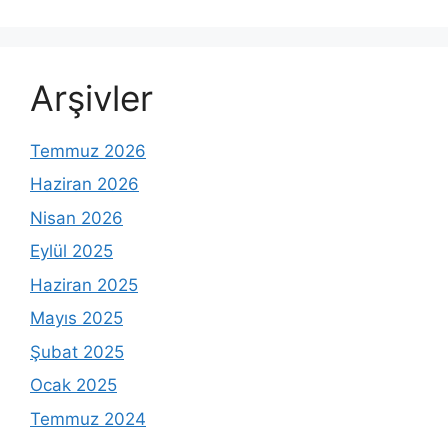
Arşivler
Temmuz 2026
Haziran 2026
Nisan 2026
Eylül 2025
Haziran 2025
Mayıs 2025
Şubat 2025
Ocak 2025
Temmuz 2024