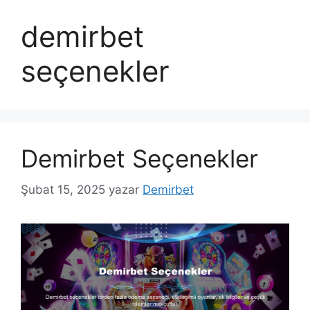
demirbet
seçenekler
Demirbet Seçenekler
Şubat 15, 2025
yazar
Demirbet