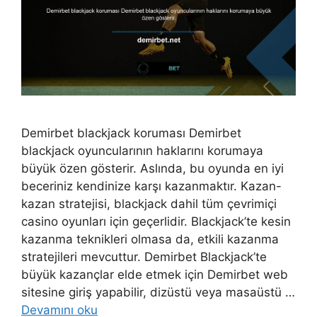
Demirbet blackjack koruması Demirbet
blackjack oyuncularının haklarını korumaya
büyük özen gösterir. Aslında, bu oyunda en iyi
beceriniz kendinize karşı kazanmaktır. Kazan-
kazan stratejisi, blackjack dahil tüm çevrimiçi
casino oyunları için geçerlidir. Blackjack’te kesin
kazanma teknikleri olmasa da, etkili kazanma
stratejileri mevcuttur. Demirbet Blackjack’te
büyük kazançlar elde etmek için Demirbet web
sitesine giriş yapabilir, dizüstü veya masaüstü …
Devamını oku