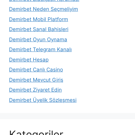
Demirbet Neden Seçmeliyim
Demirbet Mobil Platform
Demirbet Sanal Bahisleri
Demirbet Oyun Oynama
Demirbet Telegram Kanalı
Demirbet Hesap
Demirbet Canlı Casino
Demirbet Mevcut Giriş
Demirbet Ziyaret Edin
Demirbet Üyelik Sözleşmesi
Kategoriler