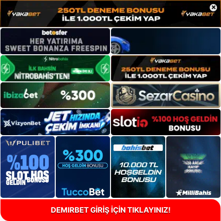
×
DEMIRBET GİRİŞ İÇİN TIKLAYINIZ!