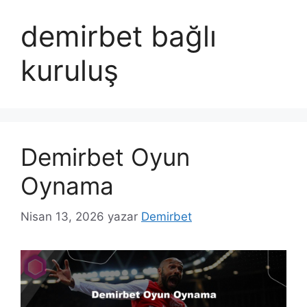
demirbet bağlı
kuruluş
Demirbet Oyun
Oynama
Nisan 13, 2026
yazar
Demirbet