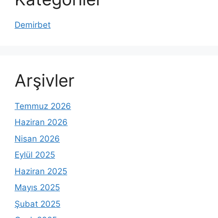
Demirbet
Arşivler
Temmuz 2026
Haziran 2026
Nisan 2026
Eylül 2025
Haziran 2025
Mayıs 2025
Şubat 2025