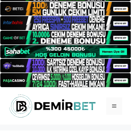
İçeriğe
atla
Menü