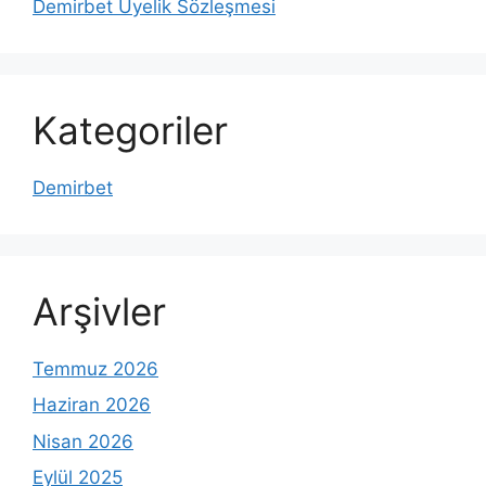
Demirbet Üyelik Sözleşmesi
Kategoriler
Demirbet
Arşivler
Temmuz 2026
Haziran 2026
Nisan 2026
Eylül 2025