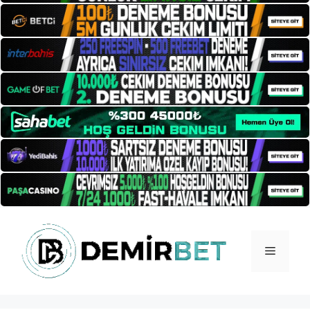
İçeriğe
atla
Menü