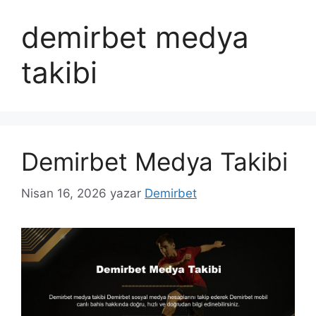
demirbet medya
takibi
Demirbet Medya Takibi
Nisan 16, 2026
yazar
Demirbet