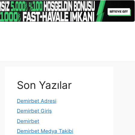
Son Yazılar
Demirbet Adresi
Demirbet Giriş
Demirbet
Demirbet Medya Takibi