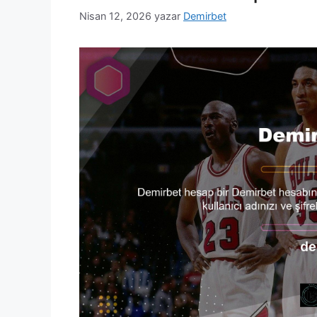
Nisan 12, 2026
yazar
Demirbet