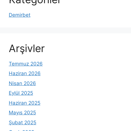
Demirbet
Arşivler
Temmuz 2026
Haziran 2026
Nisan 2026
Eylül 2025
Haziran 2025
Mayıs 2025
Şubat 2025