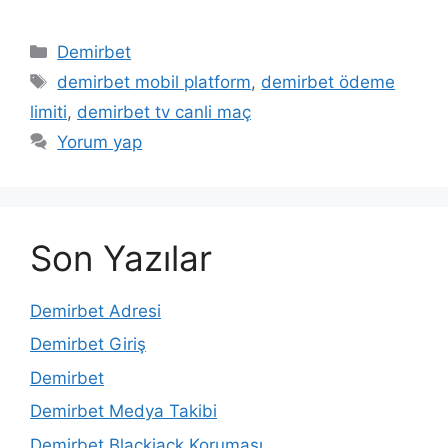
Kategoriler
Demirbet
Etiketler
demirbet mobil platform
,
demirbet ödeme
limiti
,
demirbet tv canli maç
Yorum yap
Son Yazılar
Demirbet Adresi
Demirbet Giriş
Demirbet
Demirbet Medya Takibi
Demirbet Blackjack Koruması