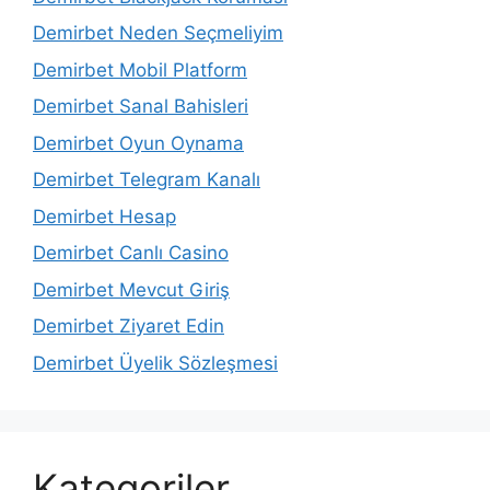
Demirbet Neden Seçmeliyim
Demirbet Mobil Platform
Demirbet Sanal Bahisleri
Demirbet Oyun Oynama
Demirbet Telegram Kanalı
Demirbet Hesap
Demirbet Canlı Casino
Demirbet Mevcut Giriş
Demirbet Ziyaret Edin
Demirbet Üyelik Sözleşmesi
Kategoriler