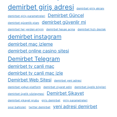
demirbet giriş adresi
demirbet giriş ekranı
Demirbet Güncel
demirbet giriş parametreleri
demirbet güvenlir mi
demirbet güvenlik planı
demirbet her yerden erişim
demirbet hesap açma
demirbet hızlı destek
demirbet instagram
demirbet maç izleme
demirbet online casino sitesi
Demirbet Telegram
demirbet tv canli maç
demirbet tv canli maç izle
Demirbet Web Sitesi
demirbet yeni adresi
demirbet yoğun platform
demirbet ziyaret edin
demirbet üyelik bilgileri
Demirbet Şikayet
demirbet üyelik sözleşmesi
demirbet şikayet grubu
giris demirbet
giriş parametreleri
yeni adresi demirbet
spor bahisleri
twitter demirbet