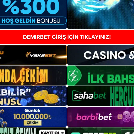
DEMIRBET GİRİŞ İÇİN TIKLAYINIZ!