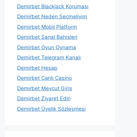
Demirbet Blackjack Koruması
Demirbet Neden Seçmeliyim
Demirbet Mobil Platform
Demirbet Sanal Bahisleri
Demirbet Oyun Oynama
Demirbet Telegram Kanalı
Demirbet Hesap
Demirbet Canlı Casino
Demirbet Mevcut Giriş
Demirbet Ziyaret Edin
Demirbet Üyelik Sözleşmesi