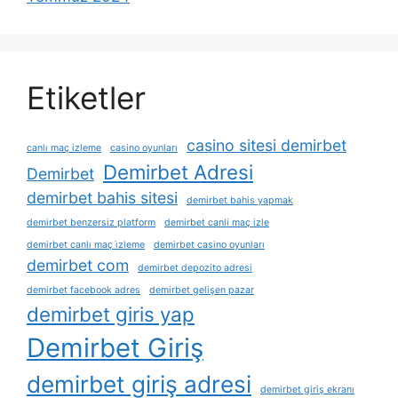
Etiketler
casino sitesi demirbet
canlı maç izleme
casino oyunları
Demirbet Adresi
Demirbet
demirbet bahis sitesi
demirbet bahis yapmak
demirbet benzersiz platform
demirbet canli maç izle
demirbet canlı maç i̇zleme
demirbet casino oyunları
demirbet com
demirbet depozito adresi
demirbet facebook adres
demirbet gelişen pazar
demirbet giris yap
Demirbet Giriş
demirbet giriş adresi
demirbet giriş ekranı