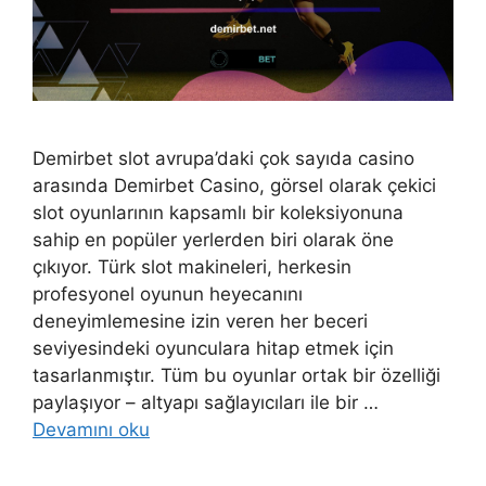
Demirbet slot avrupa’daki çok sayıda casino
arasında Demirbet Casino, görsel olarak çekici
slot oyunlarının kapsamlı bir koleksiyonuna
sahip en popüler yerlerden biri olarak öne
çıkıyor. Türk slot makineleri, herkesin
profesyonel oyunun heyecanını
deneyimlemesine izin veren her beceri
seviyesindeki oyunculara hitap etmek için
tasarlanmıştır. Tüm bu oyunlar ortak bir özelliği
paylaşıyor – altyapı sağlayıcıları ile bir …
Devamını oku